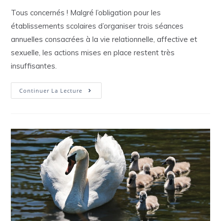
Tous concernés ! Malgré l’obligation pour les
établissements scolaires d’organiser trois séances
annuelles consacrées à la vie relationnelle, affective et
sexuelle, les actions mises en place restent très
insuffisantes.
Emission
Continuer La Lecture
13′
–
Eduquer
À
La
Vie
Affective,
Relationnelle
Et
Sexuelle
:
En
Quoi
Est-
Ce
Un
Enjeu
?