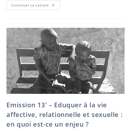
Emission
Continuer La Lecture
14′
–
Comment
Se
Défaire
Du
Poids
Des
Secrets
De
Famille
?
Emission 13′ – Eduquer à la vie
affective, relationnelle et sexuelle :
en quoi est-ce un enjeu ?