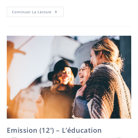
Emission
Continuer La Lecture
–
Education
Affective
Relationnelle
Et
Sexuelle
Dans
Les
Établissements
Emission (12′) – L’éducation