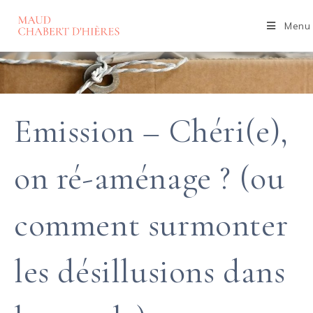
Skip
to
Menu
content
Emission – Chéri(e),
on ré-aménage ? (ou
comment surmonter
Des clés pour réaménager sa relation de couple.
les désillusions dans