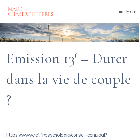
Skip
to
Menu
content
Emission 13′ – Durer
dans la vie de couple
?
https://www.rcf.fr/psychologie/conseil-conjugal?