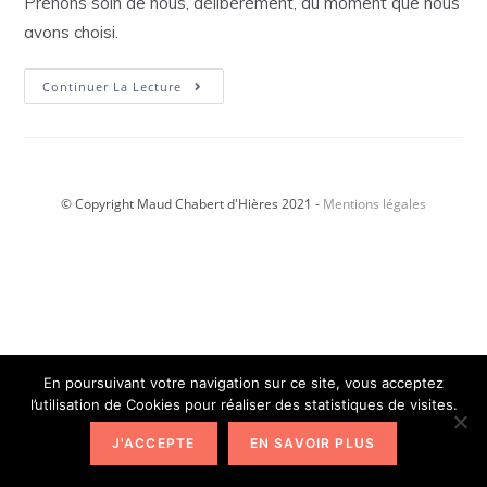
Prenons soin de nous, délibérément, au moment que nous
avons choisi.
Article
Continuer La Lecture
–
Débordement
D’émotions
:
Politique
De
L’autruche
© Copyright Maud Chabert d'Hières 2021 -
Mentions légales
Ou
Du
Condor
Des
Andes
?
En poursuivant votre navigation sur ce site, vous acceptez
l’utilisation de Cookies pour réaliser des statistiques de visites.
J'ACCEPTE
EN SAVOIR PLUS